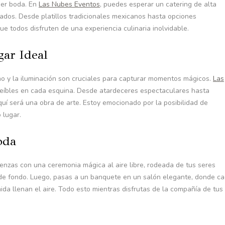
ier boda. En
Las Nubes Eventos
, puedes esperar un catering de alta
itados. Desde platillos tradicionales mexicanos hasta opciones
e todos disfruten de una experiencia culinaria inolvidable.
gar Ideal
o y la iluminación son cruciales para capturar momentos mágicos.
Las
reíbles en cada esquina. Desde atardeceres espectaculares hasta
uí será una obra de arte. Estoy emocionado por la posibilidad de
 lugar.
oda
enzas con una ceremonia mágica al aire libre, rodeada de tus seres
 de fondo. Luego, pasas a un banquete en un salón elegante, donde c
da llenan el aire. Todo esto mientras disfrutas de la compañía de tus