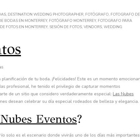
DAS
,
DESTINATION WEDDING PHOTOGRAPHER
,
FOTÓGRAFO
,
FOTOGRAFO DE
DE BODAS EN MONTERREY
,
FOTÓGRAFO MONTERREY
,
FOTOGRAFO PARA
 DE FOTOS EN MONTERREY
,
SESIÓN DE FOTOS
,
VENDORS
,
WEDDING
tos
as
 planificación de tu boda. ¡Felicidades! Este es un momento emociona
s profesional, he tenido el privilegio de capturar momentos
larte de un sitio que considero verdaderamente especial:
Las Nubes
enes desean celebrar su día especial rodeados de belleza y elegancia.
 Nubes Eventos
?
 No solo es el escenario donde vivirás uno de los días más importantes