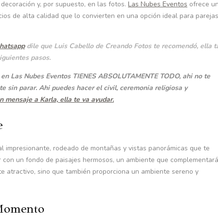
 decoración y, por supuesto, en las fotos.
Las Nubes Eventos
ofrece u
cios de alta calidad que lo convierten en una opción ideal para pareja
hatsapp
dile que Luis Cabello de Creando Fotos te recomendó, ella t
iguientes pasos.
 que en Las Nubes Eventos TIENES ABSOLUTAMENTE TODO, ahi no te
sin parar. Ahi puedes hacer el civil, ceremonia religiosa y
 mensaje a Karla, ella te va ayudar.
e
l impresionante, rodeado de montañas y vistas panorámicas que te
tar con un fondo de paisajes hermosos, un ambiente que complementar
nte atractivo, sino que también proporciona un ambiente sereno y
 Momento