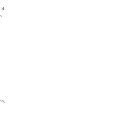
 el
s
os,