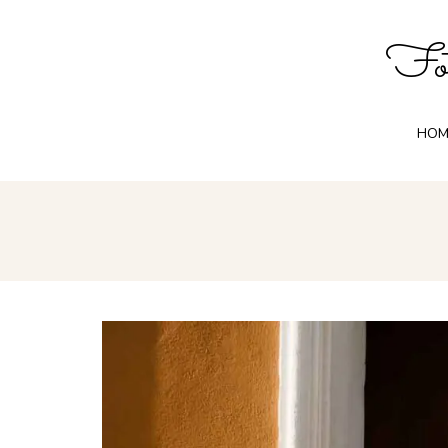
Fot
HOM