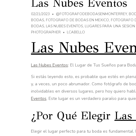
Las Nubes Eventos
02/21/2023
@FOTOGRAFODEBODASENMONTERREY
,
BO
BODAS
,
FOTOGRAFO DE BODAS EN MEXICO
,
FOTOGRAFO 
BODAS
,
LAS NUBES EVENTOS
,
LUGARES PARA UNA SESION
PHOTOGRAPHER
LCABELLO
Las Nubes Even
Las Nubes Eventos
: El Lugar de Tus Sueños para Bod
Si estás leyendo esto, es probable que estés en plena
y, a veces, un poco abrumador. Como fotógrafo de boda
inolvidables en diversos lugares, pero hoy quiero hab
Eventos
. Este lugar es un verdadero paraíso para qui
¿Por Qué Elegir
Las
Elegir el lugar perfecto para tu boda es fundamental.