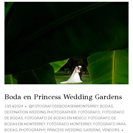
Boda en Princess Wedding Gardens
10/14/2024
@FOTOGRAFODEBODASENMONTERREY
,
BODAS
,
DESTINATION WEDDING PHOTOGRAPHER
,
FOTÓGRAFO
,
FOTOGRAFO
DE BODAS
,
FOTOGRAFO DE BODAS EN MEXICO
,
FOTOGRAFO DE
BODAS EN MONTERREY
,
FOTÓGRAFO MONTERREY
,
FOTOGRAFO PARA
BODAS
,
PHOTOGRAPHY
,
PRINCESS WEDDING GARDENS
,
VENDORS