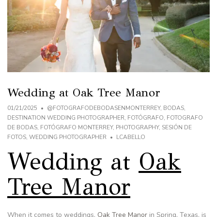
Wedding at Oak Tree Manor
01/21/2025
@FOTOGRAFODEBODASENMONTERREY
,
BODAS
,
DESTINATION WEDDING PHOTOGRAPHER
,
FOTÓGRAFO
,
FOTOGRAFO
DE BODAS
,
FOTÓGRAFO MONTERREY
,
PHOTOGRAPHY
,
SESIÓN DE
FOTOS
,
WEDDING PHOTOGRAPHER
LCABELLO
Wedding at
Oak
Tree Manor
When it comes to weddings,
Oak Tree Manor
in Spring, Texas, is