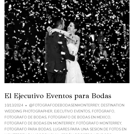
El Ejecutivo Eventos para Bodas
10/13/2024
@FOTOGRAFODEBODASENMONTERREY
,
DESTINATION
WEDDING PHOTOGRAPHER
,
EJECUTIVO EVENTOS
,
FOTÓGRAFO
,
FOTOGRAFO DE BODAS
,
FOTOGRAFO DE BODAS EN MEXICO
,
FOTOGRAFO DE BODAS EN MONTERREY
,
FOTÓGRAFO MONTERREY
,
FOTOGRAFO PARA BODAS
,
LUGARES PARA UNA SESION DE FOTOS EN