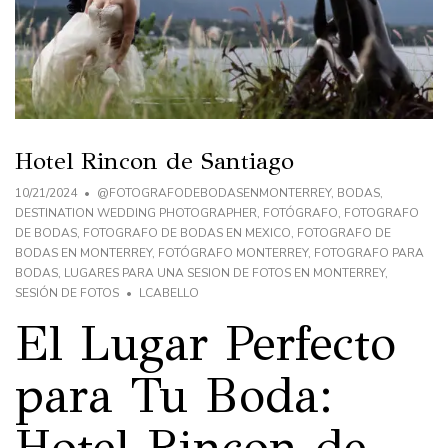
Hotel Rincon de Santiago
10/21/2024
@FOTOGRAFODEBODASENMONTERREY
,
BODAS
,
DESTINATION WEDDING PHOTOGRAPHER
,
FOTÓGRAFO
,
FOTOGRAFO
DE BODAS
,
FOTOGRAFO DE BODAS EN MEXICO
,
FOTOGRAFO DE
BODAS EN MONTERREY
,
FOTÓGRAFO MONTERREY
,
FOTOGRAFO PARA
BODAS
,
LUGARES PARA UNA SESION DE FOTOS EN MONTERREY
,
SESIÓN DE FOTOS
LCABELLO
El Lugar Perfecto
para Tu Boda: