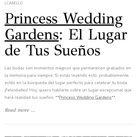
LCABELLO
Princess Wedding
Gardens
: El Lugar
de Tus Sueños
Las bodas son momentos mágicos que permanecen grabados en
la memoria para siempre. Si estás leyendo esto, probablemente
estés en la búsqueda del lugar perfecto para celebrar tu boda.
¡Felicidades! Hoy, quiero hablarte sobre un lugar excepcional que
hará realidad tus sueños: **
Princess Wedding Gardens
**.
Read more …