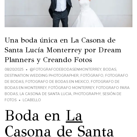
Una boda única en La Casona de
Santa Lucía Monterrey por Dream
Planners y Creando Fotos
08/20/2025
@FOTOGRAFODEBODASENMONTERREY
,
BODAS
,
DESTINATION WEDDING PHOTOGRAPHER
,
FOTÓGRAFO
,
FOTOGRAFO
DE BODAS
,
FOTOGRAFO DE BODAS EN MEXICO
,
FOTOGRAFO DE
BODAS EN MONTERREY
,
FOTÓGRAFO MONTERREY
,
FOTOGRAFO PARA
BODAS
,
LA CASONA DE SANTA LUCIA
,
PHOTOGRAPHY
,
SESIÓN DE
FOTOS
LCABELLO
Boda en
La
Casona de Santa