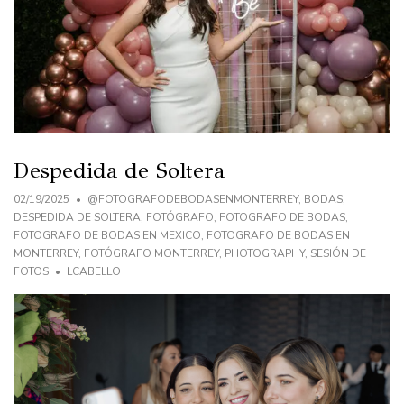
Despedida de Soltera
02/19/2025
@FOTOGRAFODEBODASENMONTERREY
,
BODAS
,
DESPEDIDA DE SOLTERA
,
FOTÓGRAFO
,
FOTOGRAFO DE BODAS
,
FOTOGRAFO DE BODAS EN MEXICO
,
FOTOGRAFO DE BODAS EN
MONTERREY
,
FOTÓGRAFO MONTERREY
,
PHOTOGRAPHY
,
SESIÓN DE
FOTOS
LCABELLO