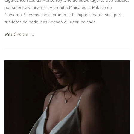
lugares icónicos de Monterrey. Uno de estos lugares que destaca
por su belleza histórica y arquitectónica es el Palacio de
Gobierno. Si estás considerando este impresionante sitio para
tus fotos de boda, has llegado al lugar indicado.
Read more …