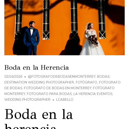
Boda en la Herencia
02/16/2026
@FOTOGRAFODEBODASENMONTERREY
,
BODAS
,
DESTINATION WEDDING PHOTOGRAPHER
,
FOTÓGRAFO
,
FOTOGRAFO
DE BODAS
,
FOTOGRAFO DE BODAS EN MONTERREY
,
FOTÓGRAFO
MONTERREY
,
FOTOGRAFO PARA BODAS
,
LA HERENCIA EVENTOS
,
WEDDING PHOTOGRAPHER
LCABELLO
Boda en la