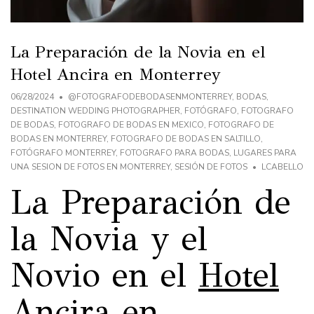
La Preparación de la Novia en el
Hotel Ancira en Monterrey
06/28/2024
@FOTOGRAFODEBODASENMONTERREY
,
BODAS
,
DESTINATION WEDDING PHOTOGRAPHER
,
FOTÓGRAFO
,
FOTOGRAFO
DE BODAS
,
FOTOGRAFO DE BODAS EN MEXICO
,
FOTOGRAFO DE
BODAS EN MONTERREY
,
FOTOGRAFO DE BODAS EN SALTILLO
,
FOTÓGRAFO MONTERREY
,
FOTOGRAFO PARA BODAS
,
LUGARES PARA
UNA SESION DE FOTOS EN MONTERREY
,
SESIÓN DE FOTOS
LCABELLO
La Preparación de
la Novia y el
Novio en el
Hotel
Ancira en