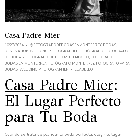
Casa Padre Mier
10/27/2024
@FOTOGRAFODEBODASENMONTERREY
,
BODAS
,
DESTINATION WEDDING PHOTOGRAPHER
,
FOTÓGRAFO
,
FOTOGRAFO
DE BODAS
,
FOTOGRAFO DE BODAS EN MEXICO
,
FOTOGRAFO DE
BODAS EN MONTERREY
,
FOTÓGRAFO MONTERREY
,
FOTOGRAFO PARA
BODAS
,
WEDDING PHOTOGRAPHER
LCABELLO
Casa Padre Mier
:
El Lugar Perfecto
para Tu Boda
Cuando se trata de planear la boda perfecta, elegir el lugar