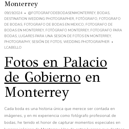
Monterrey
09/19/2024
@FOTOGRAFODEBODASENMONTERREY
,
BODAS
,
DESTINATION WEDDING PHOTOGRAPHER
,
FOTÓGRAFO
,
FOTOGRAFO
DE BODAS
,
FOTOGRAFO DE BODAS EN MEXICO
,
FOTOGRAFO DE
BODAS EN MONTERREY
,
FOTÓGRAFO MONTERREY
,
FOTOGRAFO PARA
BODAS
,
LUGARES PARA UNA SESION DE FOTOS EN MONTERREY
,
PHOTOGRAPHY
,
SESIÓN DE FOTOS
,
WEDDING PHOTOGRAPHER
LCABELLO
Fotos en Palacio
de Gobierno
en
Monterrey
Cada boda es una historia única que merece ser contada en
imágenes, y en mi experiencia como fotógrafo profesional de
bodas, he tenido el honor de capturar momentos especiales en