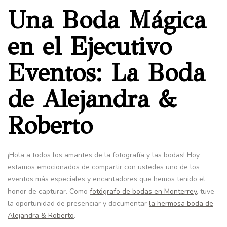
Una Boda Mágica
en el Ejecutivo
Eventos: La Boda
de Alejandra &
Roberto
¡Hola a todos los amantes de la fotografía y las bodas! Hoy
estamos emocionados de compartir con ustedes uno de los
eventos más especiales y encantadores que hemos tenido el
honor de capturar. Como
fotógrafo de bodas en Monterrey
, tuve
la oportunidad de presenciar y documentar
la hermosa boda de
Alejandra & Roberto
.