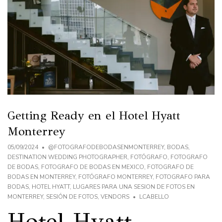
Getting Ready en el Hotel Hyatt
Monterrey
05/09/2024
@FOTOGRAFODEBODASENMONTERREY
,
BODAS
,
DESTINATION WEDDING PHOTOGRAPHER
,
FOTÓGRAFO
,
FOTOGRAFO
DE BODAS
,
FOTOGRAFO DE BODAS EN MEXICO
,
FOTOGRAFO DE
BODAS EN MONTERREY
,
FOTÓGRAFO MONTERREY
,
FOTOGRAFO PARA
BODAS
,
HOTEL HYATT
,
LUGARES PARA UNA SESION DE FOTOS EN
MONTERREY
,
SESIÓN DE FOTOS
,
VENDORS
LCABELLO
Hotel Hyatt