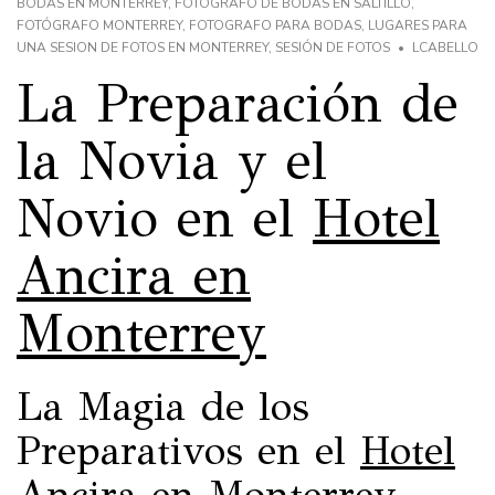
BODAS EN MONTERREY
,
FOTOGRAFO DE BODAS EN SALTILLO
,
FOTÓGRAFO MONTERREY
,
FOTOGRAFO PARA BODAS
,
LUGARES PARA
UNA SESION DE FOTOS EN MONTERREY
,
SESIÓN DE FOTOS
LCABELLO
La Preparación de
la Novia y el
Novio en el
Hotel
Ancira en
Monterrey
La Magia de los
Preparativos en el
Hotel
Ancira en Monterrey