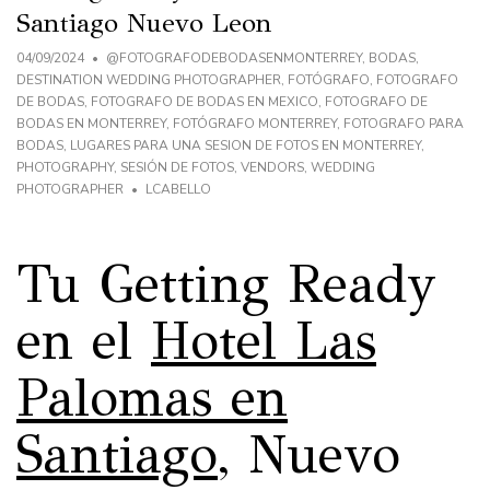
Santiago Nuevo Leon
04/09/2024
@FOTOGRAFODEBODASENMONTERREY
,
BODAS
,
DESTINATION WEDDING PHOTOGRAPHER
,
FOTÓGRAFO
,
FOTOGRAFO
DE BODAS
,
FOTOGRAFO DE BODAS EN MEXICO
,
FOTOGRAFO DE
BODAS EN MONTERREY
,
FOTÓGRAFO MONTERREY
,
FOTOGRAFO PARA
BODAS
,
LUGARES PARA UNA SESION DE FOTOS EN MONTERREY
,
PHOTOGRAPHY
,
SESIÓN DE FOTOS
,
VENDORS
,
WEDDING
PHOTOGRAPHER
LCABELLO
Tu Getting Ready
en el
Hotel Las
Palomas en
Santiago
, Nuevo