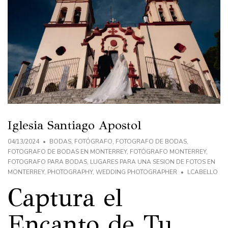
Iglesia Santiago Apostol
04/13/2024
BODAS
,
FOTÓGRAFO
,
FOTOGRAFO DE BODAS
,
FOTOGRAFO DE BODAS EN MONTERREY
,
FOTÓGRAFO MONTERREY
,
FOTOGRAFO PARA BODAS
,
LUGARES PARA UNA SESION DE FOTOS EN
MONTERREY
,
PHOTOGRAPHY
,
WEDDING PHOTOGRAPHER
LCABELLO
Captura el
Encanto de Tu