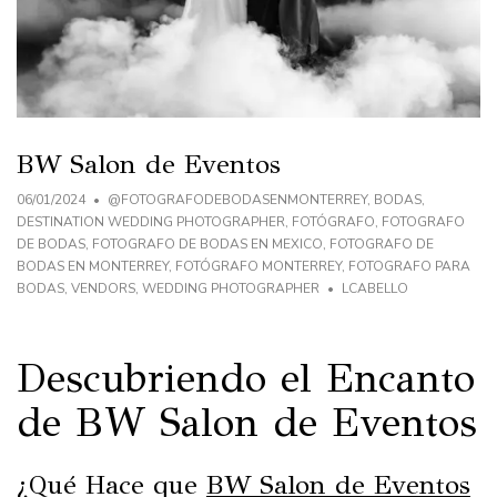
BW Salon de Eventos
06/01/2024
@FOTOGRAFODEBODASENMONTERREY
,
BODAS
,
DESTINATION WEDDING PHOTOGRAPHER
,
FOTÓGRAFO
,
FOTOGRAFO
DE BODAS
,
FOTOGRAFO DE BODAS EN MEXICO
,
FOTOGRAFO DE
BODAS EN MONTERREY
,
FOTÓGRAFO MONTERREY
,
FOTOGRAFO PARA
BODAS
,
VENDORS
,
WEDDING PHOTOGRAPHER
LCABELLO
Descubriendo el Encanto
de BW Salon de Eventos
¿Qué Hace que
BW Salon de Eventos