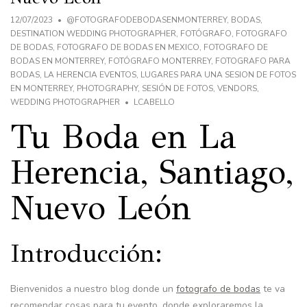
12/07/2023
@FOTOGRAFODEBODASENMONTERREY
,
BODAS
,
DESTINATION WEDDING PHOTOGRAPHER
,
FOTÓGRAFO
,
FOTOGRAFO
DE BODAS
,
FOTOGRAFO DE BODAS EN MEXICO
,
FOTOGRAFO DE
BODAS EN MONTERREY
,
FOTÓGRAFO MONTERREY
,
FOTOGRAFO PARA
BODAS
,
LA HERENCIA EVENTOS
,
LUGARES PARA UNA SESION DE FOTOS
EN MONTERREY
,
PHOTOGRAPHY
,
SESIÓN DE FOTOS
,
VENDORS
,
WEDDING PHOTOGRAPHER
LCABELLO
Tu Boda en La
Herencia, Santiago,
Nuevo León
Introducción:
Bienvenidos a nuestro blog donde un
fotografo de bodas
te va
recomendar cosas para tu evento, donde exploraremos la