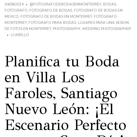
04/08/2024
@FOTOGRAFODEBODASENMONTERREY
,
BODAS
,
FOTÓGRAFO
,
FOTOGRAFO DE BODAS
,
FOTOGRAFO DE BODAS EN
MEXICO
,
FOTOGRAFO DE BODAS EN MONTERREY
,
FOTÓGRAFO
MONTERREY
,
FOTOGRAFO PARA BODAS
,
LUGARES PARA UNA SESION
DE FOTOS EN MONTERREY
,
PHOTOGRAPHY
,
WEDDING PHOTOGRAPHER
LCABELLO
Planifica tu Boda
en Villa Los
Faroles, Santiago
Nuevo León: ¡El
Escenario Perfecto