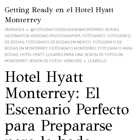
Getting Ready en el Hotel Hyatt
Monterrey
05/09/2024
@FOTOGRAFODEBODASENMONTERREY
,
BODAS
,
DESTINATION WEDDING PHOTOGRAPHER
,
FOTÓGRAFO
,
FOTOGRAFO
DE BODAS
,
FOTOGRAFO DE BODAS EN MEXICO
,
FOTOGRAFO DE
BODAS EN MONTERREY
,
FOTÓGRAFO MONTERREY
,
FOTOGRAFO PARA
BODAS
,
HOTEL HYATT
,
LUGARES PARA UNA SESION DE FOTOS EN
MONTERREY
,
SESIÓN DE FOTOS
,
VENDORS
LCABELLO
Hotel Hyatt
Monterrey: El
Escenario Perfecto
para Prepararse