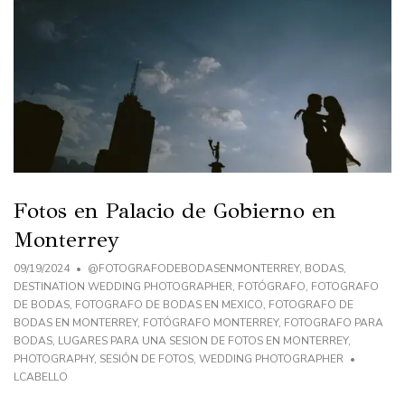
Fotos en Palacio de Gobierno en
Monterrey
09/19/2024
@FOTOGRAFODEBODASENMONTERREY
,
BODAS
,
DESTINATION WEDDING PHOTOGRAPHER
,
FOTÓGRAFO
,
FOTOGRAFO
DE BODAS
,
FOTOGRAFO DE BODAS EN MEXICO
,
FOTOGRAFO DE
BODAS EN MONTERREY
,
FOTÓGRAFO MONTERREY
,
FOTOGRAFO PARA
BODAS
,
LUGARES PARA UNA SESION DE FOTOS EN MONTERREY
,
PHOTOGRAPHY
,
SESIÓN DE FOTOS
,
WEDDING PHOTOGRAPHER
LCABELLO