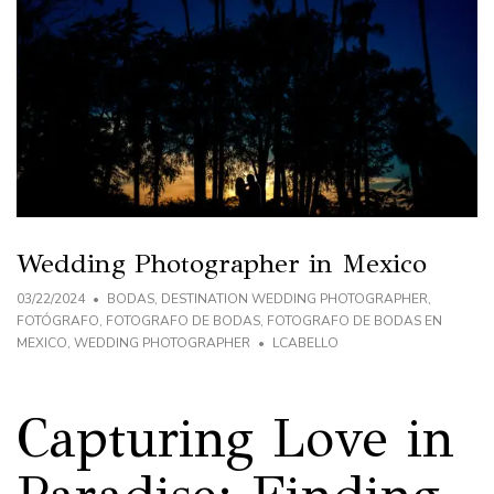
Wedding Photographer in Mexico
03/22/2024
BODAS
,
DESTINATION WEDDING PHOTOGRAPHER
,
FOTÓGRAFO
,
FOTOGRAFO DE BODAS
,
FOTOGRAFO DE BODAS EN
MEXICO
,
WEDDING PHOTOGRAPHER
LCABELLO
Capturing Love in