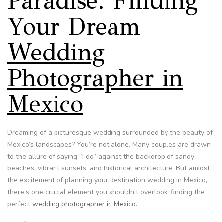
Paradise: Finding
Your Dream
Wedding
Photographer in
Mexico
Dreaming of a picturesque wedding surrounded by the beauty of
Mexico’s landscapes? You’re not alone. Many couples are drawn
to the allure of saying “I do” against the backdrop of sandy
beaches, vibrant sunsets, and historical architecture. But amidst
the excitement of planning your destination wedding in Mexico,
there’s one crucial element you shouldn’t overlook: finding the
perfect
wedding photographer in Mexico
.