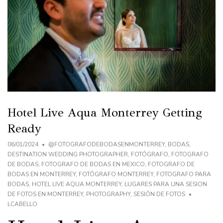
Hotel Live Aqua Monterrey Getting
Ready
06/01/2024
@FOTOGRAFODEBODASENMONTERREY
,
BODAS
,
DESTINATION WEDDING PHOTOGRAPHER
,
FOTÓGRAFO
,
FOTOGRAFO
DE BODAS
,
FOTOGRAFO DE BODAS EN MEXICO
,
FOTOGRAFO DE
BODAS EN MONTERREY
,
FOTÓGRAFO MONTERREY
,
FOTOGRAFO PARA
BODAS
,
HOTEL LIVE AQUA MONTERREY
,
LUGARES PARA UNA SESION
DE FOTOS EN MONTERREY
,
PHOTOGRAPHY
,
SESIÓN DE FOTOS
LCABELLO