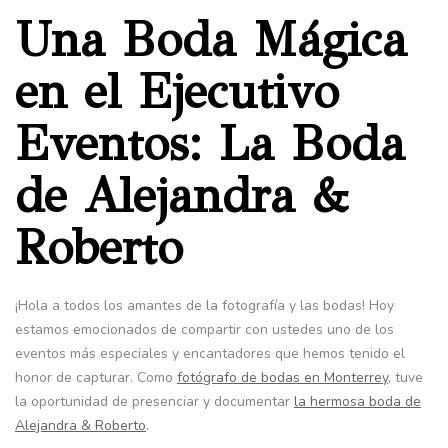
Una Boda Mágica
en el Ejecutivo
Eventos: La Boda
de Alejandra &
Roberto
¡Hola a todos los amantes de la fotografía y las bodas! Hoy
estamos emocionados de compartir con ustedes uno de los
eventos más especiales y encantadores que hemos tenido el
honor de capturar. Como
fotógrafo de bodas en Monterrey
, tuve
la oportunidad de presenciar y documentar
la hermosa boda de
Alejandra & Roberto
.