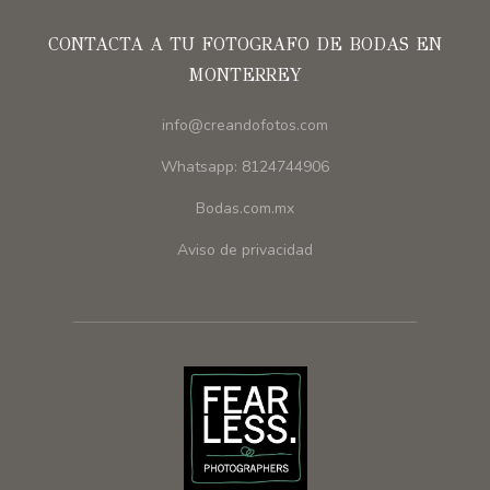
CONTACTA A TU FOTOGRAFO DE BODAS EN
MONTERREY
info@creandofotos.com
Whatsapp: 8124744906
Bodas.com.mx
Aviso de privacidad