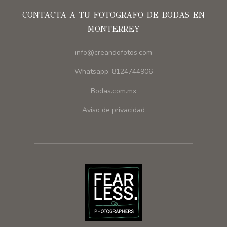
CONTACTA A TU FOTOGRAFO DE BODAS EN
MONTERREY
info@creandofotos.com
Whatsapp: 8124744906
Bodas.com.mx
Aviso de privacidad