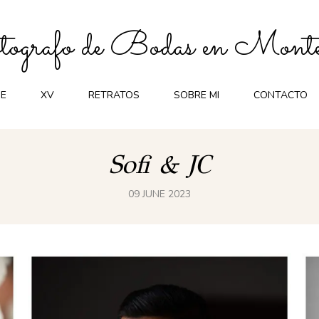
ografo de Bodas en Monte
E
XV
RETRATOS
SOBRE MI
CONTACTO
Sofi & JC
09 JUNE 2023