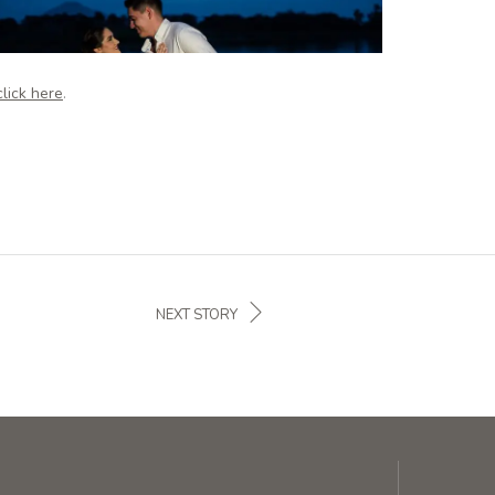
click here
.
NEXT STORY