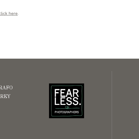
click here
.
RAFO
RREY