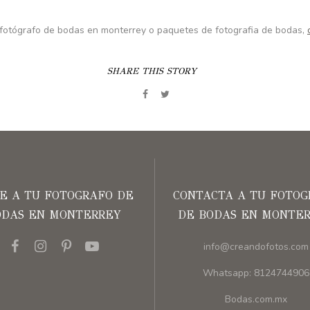
 fotógrafo de bodas en monterrey o paquetes de fotografia de bodas,
SHARE THIS STORY
UE A TU FOTOGRAFO DE
CONTACTA A TU FOTOG
ODAS EN MONTERREY
DE BODAS EN MONTE
info@creandofotos.com
Whatsapp: 8124744906
Bodas.com.mx