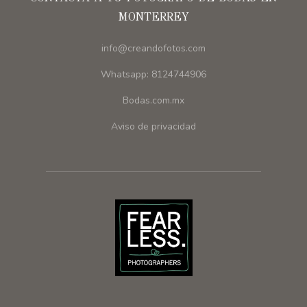
MONTERREY
info@creandofotos.com
Whatsapp: 8124744906
Bodas.com.mx
Aviso de privacidad