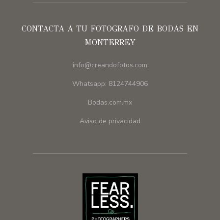
CONTACTA A TU FOTOGRAFO DE BODAS EN
MONTERREY
info@creandofotos.com
Whatsapp: 8124744906
Bodas.com.mx
Aviso de privacidad