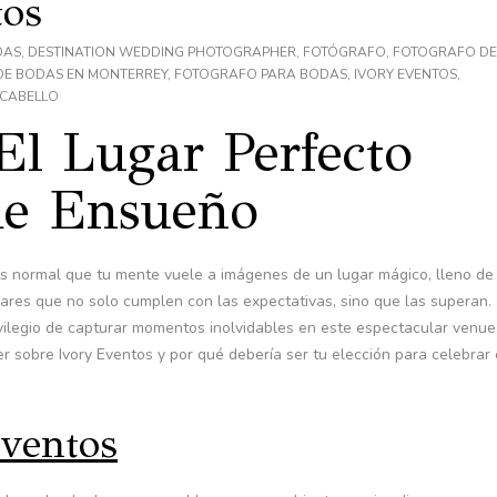
tos
DAS
,
DESTINATION WEDDING PHOTOGRAPHER
,
FOTÓGRAFO
,
FOTOGRAFO DE
DE BODAS EN MONTERREY
,
FOTOGRAFO PARA BODAS
,
IVORY EVENTOS
,
LCABELLO
 El Lugar Perfecto
de Ensueño
es normal que tu mente vuele a imágenes de un lugar mágico, lleno de
ares que no solo cumplen con las expectativas, sino que las superan.
ivilegio de capturar momentos inolvidables en este espectacular venue
er sobre Ivory Eventos y por qué debería ser tu elección para celebrar 
ventos