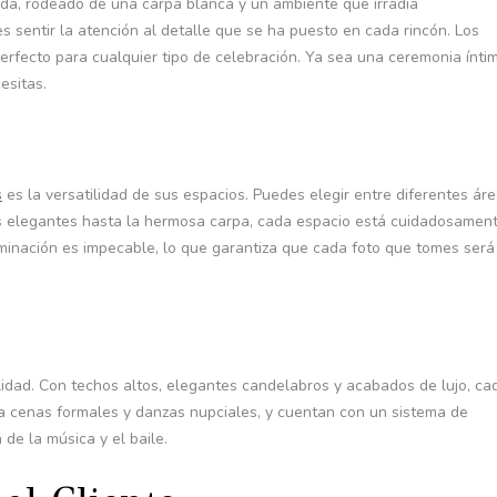
ada, rodeado de una carpa blanca y un ambiente que irradia
 sentir la atención al detalle que se ha puesto en cada rincón. Los
erfecto para cualquier tipo de celebración. Ya sea una ceremonia ínti
esitas.
s
es la versatilidad de sus espacios. Puedes elegir entre diferentes ár
es elegantes hasta la hermosa carpa, cada espacio está cuidadosamen
minación es impecable, lo que garantiza que cada foto que tomes será
dad. Con techos altos, elegantes candelabros y acabados de lujo, ca
ra cenas formales y danzas nupciales, y cuentan con un sistema de
 de la música y el baile.