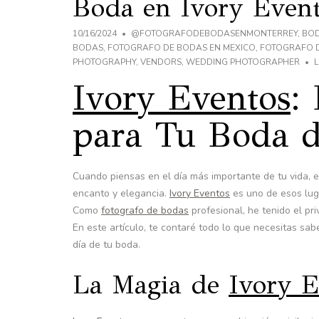
Boda en Ivory Even
10/16/2024
@FOTOGRAFODEBODASENMONTERREY
,
BO
BODAS
,
FOTOGRAFO DE BODAS EN MEXICO
,
FOTOGRAFO 
PHOTOGRAPHY
,
VENDORS
,
WEDDING PHOTOGRAPHER
Ivory Eventos
:
para Tu Boda 
Cuando piensas en el día más importante de tu vida, 
encanto y elegancia.
Ivory Eventos
es uno de esos lug
Como
fotografo de bodas
profesional, he tenido el pr
En este artículo, te contaré todo lo que necesitas sab
día de tu boda.
La Magia de
Ivory E