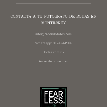
CONTACTA A TU FOTOGRAFO DE BODAS EN
MONTERREY
info@creandofotos.com
Whatsapp: 8124744906
Bodas.com.mx
Aviso de privacidad