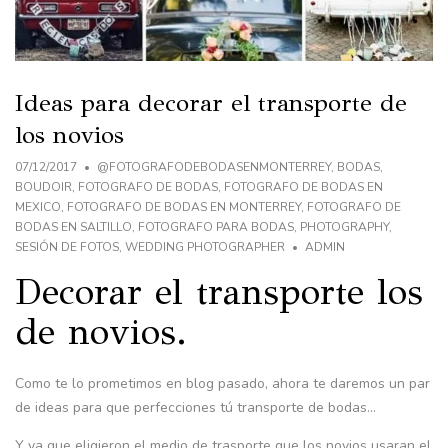
Ideas para decorar el transporte de
los novios
07/12/2017
@FOTOGRAFODEBODASENMONTERREY
,
BODAS
,
BOUDOIR
,
FOTOGRAFO DE BODAS
,
FOTOGRAFO DE BODAS EN
MEXICO
,
FOTOGRAFO DE BODAS EN MONTERREY
,
FOTOGRAFO DE
BODAS EN SALTILLO
,
FOTOGRAFO PARA BODAS
,
PHOTOGRAPHY
,
SESIÓN DE FOTOS
,
WEDDING PHOTOGRAPHER
ADMIN
Decorar el transporte los
de novios.
Como te lo prometimos en blog pasado, ahora te daremos un par
de ideas para que perfecciones tú transporte de bodas…
Y ya que eligieron el medio de trasporte que los novios usaran el