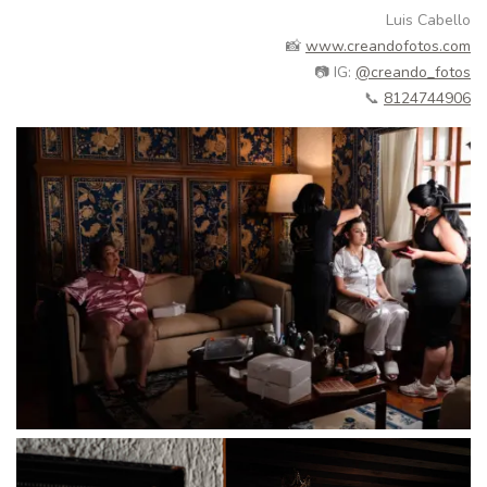
Luis Cabello
📸
www.creandofotos.com
📷 IG:
@creando_fotos
📞
8124744906