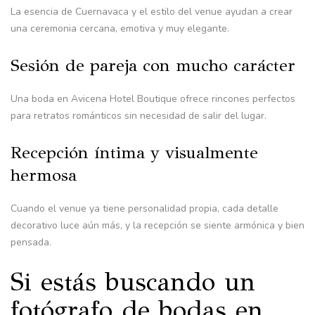
La esencia de Cuernavaca y el estilo del venue ayudan a crear
una ceremonia cercana, emotiva y muy elegante.
Sesión de pareja con mucho carácter
Una boda en Avicena Hotel Boutique ofrece rincones perfectos
para retratos románticos sin necesidad de salir del lugar.
Recepción íntima y visualmente
hermosa
Cuando el venue ya tiene personalidad propia, cada detalle
decorativo luce aún más, y la recepción se siente armónica y bien
pensada.
Si estás buscando un
fotógrafo de bodas en