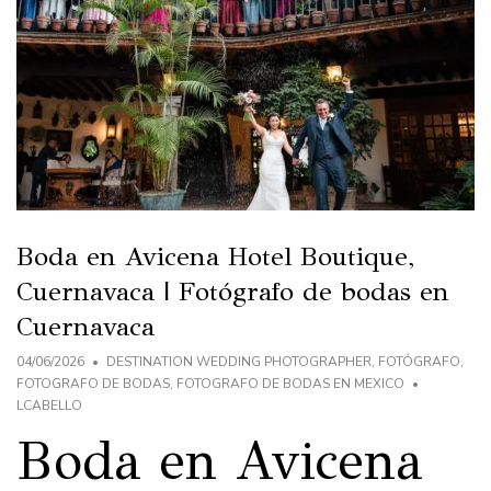
Boda en Avicena Hotel Boutique,
Cuernavaca | Fotógrafo de bodas en
Cuernavaca
04/06/2026
DESTINATION WEDDING PHOTOGRAPHER
,
FOTÓGRAFO
,
FOTOGRAFO DE BODAS
,
FOTOGRAFO DE BODAS EN MEXICO
LCABELLO
Boda en Avicena