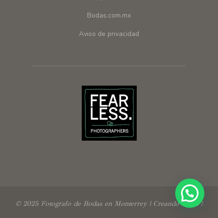
Bodas.com.mx
Aviso de privacidad
© 2025 Fotografo de Bodas en Monterrey | Creando Fotos |