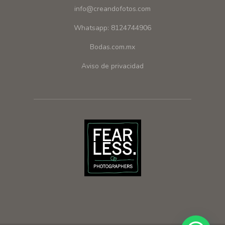
info@creandofotos.com
Whatsapp: 8124744906
Bodas.com.mx
Aviso de privacidad